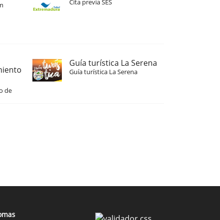
Cita previa SES
m
Guía turística La Serena
miento
Guía turística La Serena
o de
iomas