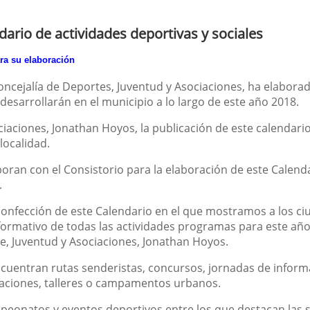
ario de actividades deportivas y sociales
ra su elaboración
oncejalía de Deportes, Juventud y Asociaciones, ha elabora
 desarrollarán en el municipio a lo largo de este año 2018.
ciaciones, Jonathan Hoyos, la publicación de este calendario
localidad.
ran con el Consistorio para la elaboración de este Calenda
.
 confección de este Calendario en el que mostramos a los ci
formativo de todas las actividades programas para este año 
te, Juventud y Asociaciones, Jonathan Hoyos.
ncuentran rutas senderistas, concursos, jornadas de informac
entaciones, talleres o campamentos urbanos.
peonatos y eventos deportivos entre los que destacan las s