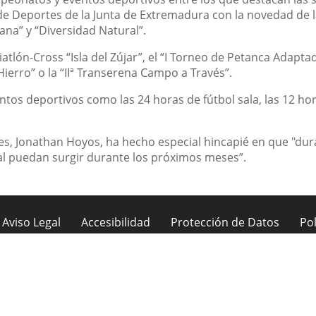
 de Deportes de la Junta de Extremadura con la novedad de 
ana” y “Diversidad Natural”.
tlón-Cross “Isla del Zújar”, el “I Torneo de Petanca Adaptado
ierro” o la “IIª Transerena Campo a Través”.
entos deportivos como las 24 horas de fútbol sala, las 12 ho
es, Jonathan Hoyos, ha hecho especial hincapié en que "duran
l puedan surgir durante los próximos meses”.
Aviso Legal
Accesibilidad
Protección de Datos
Pol