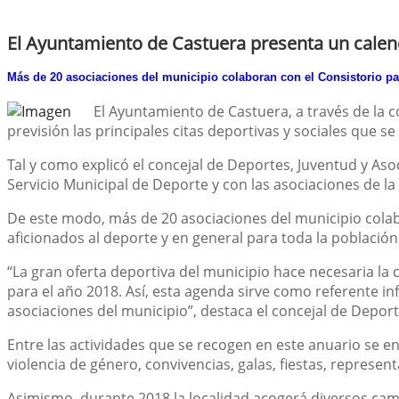
El Ayuntamiento de Castuera presenta un calend
Más de 20 asociaciones del municipio colaboran con el Consistorio pa
El Ayuntamiento de Castuera, a través de la c
previsión las principales citas deportivas y sociales que se
Tal y como explicó el concejal de Deportes, Juventud y Aso
Servicio Municipal de Deporte y con las asociaciones de la 
De este modo, más de 20 asociaciones del municipio colabo
aficionados al deporte y en general para toda la población
“La gran oferta deportiva del municipio hace necesaria la
para el año 2018. Así, esta agenda sirve como referente in
asociaciones del municipio”, destaca el concejal de Depor
Entre las actividades que se recogen en este anuario se e
violencia de género, convivencias, galas, fiestas, repres
Asimismo, durante 2018 la localidad acogerá diversos cam