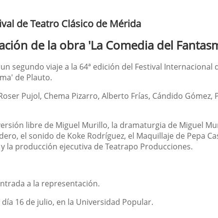
ival de Teatro Clásico de Mérida
tación de la obra 'La Comedia del Fantas
n segundo viaje a la 64ª edición del Festival Internacional 
sma' de Plauto.
z, Roser Pujol, Chema Pizarro, Alberto Frías, Cándido Gómez
sión libre de Miguel Murillo, la dramaturgia de Miguel Muril
ero, el sonido de Koke Rodríguez, el Maquillaje de Pepa Ca
re y la producción ejecutiva de Teatrapo Producciones.
 entrada a la representación.
día 16 de julio, en la Universidad Popular.