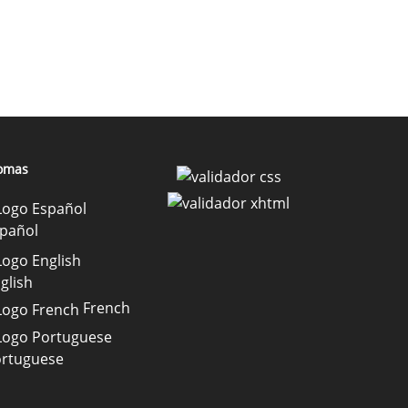
iomas
pañol
glish
French
rtuguese