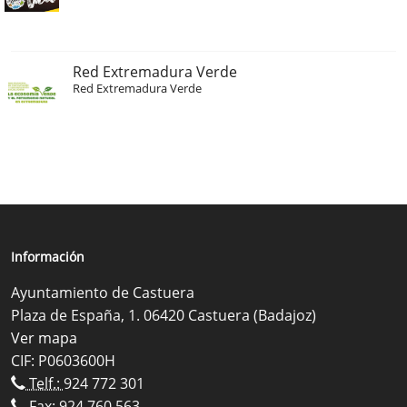
Red Extremadura Verde
Red Extremadura Verde
Información
Ayuntamiento de Castuera
Plaza de España, 1. 06420 Castuera (Badajoz)
Ver mapa
CIF: P0603600H
Telf.:
924 772 301
Fax: 924 760 563