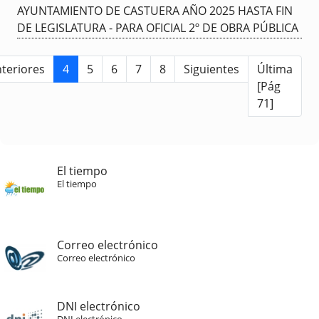
AYUNTAMIENTO DE CASTUERA AÑO 2025 HASTA FIN
DE LEGISLATURA - PARA OFICIAL 2º DE OBRA PÚBLICA
teriores
4
5
6
7
8
Siguientes
Última
[Pág
71]
El tiempo
El tiempo
Correo electrónico
Correo electrónico
DNI electrónico
DNI electrónico