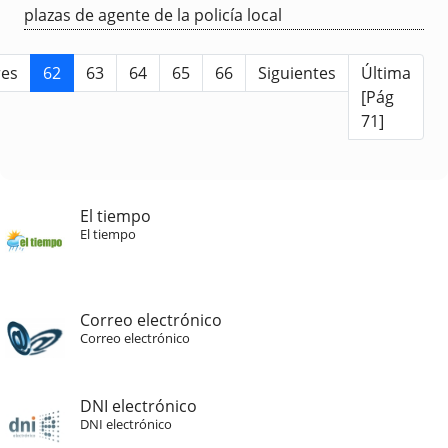
plazas de agente de la policía local
res
62
63
64
65
66
Siguientes
Última
[Pág
71]
El tiempo
El tiempo
Correo electrónico
Correo electrónico
DNI electrónico
DNI electrónico