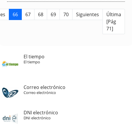
res
66
67
68
69
70
Siguientes
Última
[Pág
71]
El tiempo
El tiempo
Correo electrónico
Correo electrónico
DNI electrónico
DNI electrónico