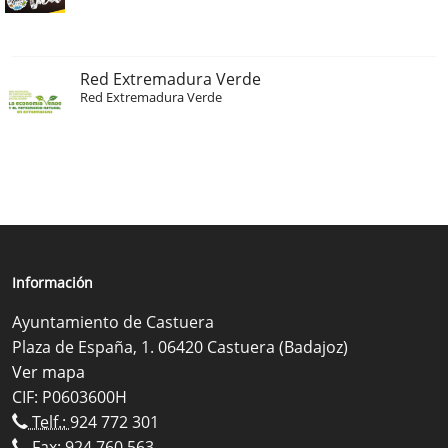
Red Extremadura Verde
Red Extremadura Verde
Información
Ayuntamiento de Castuera
Plaza de España, 1. 06420 Castuera (Badajoz)
Ver mapa
CIF: P0603600H
Telf.:
924 772 301
Fax: 924 760 563