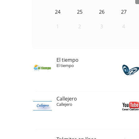
24
25
26
27
1
2
3
4
El tiempo
El tiempo
Callejero
Callejero