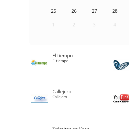
25
26
27
28
1
2
3
4
El tiempo
El tiempo
Callejero
Callejero