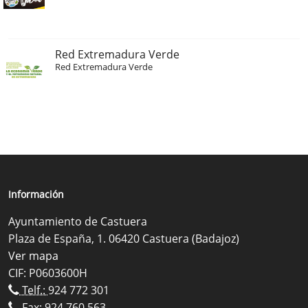
Red Extremadura Verde
Red Extremadura Verde
Información
Ayuntamiento de Castuera
Plaza de España, 1. 06420 Castuera (Badajoz)
Ver mapa
CIF: P0603600H
Telf.:
924 772 301
Fax: 924 760 563