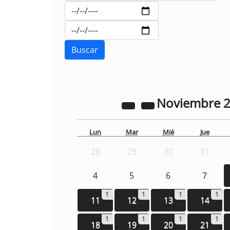
Noviembre
Lun
Mar
Mié
Jue
28
29
30
31
4
5
6
7
1
1
1
1
11
12
13
14
1
1
1
1
18
19
20
21