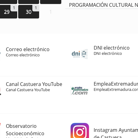
PROGRAMACIÓN CULTURAL N
1
1
29
30
1
DNI electrónico
Correo electrónico
DNI electrónico
Correo electrónico
EmpleaExtremadu
Canal Castuera YouTube
EmpleaExtremadura.co
Canal Castuera YouTube
Observatorio
Instagram Ayunta
Socioeconómico
de Castuera