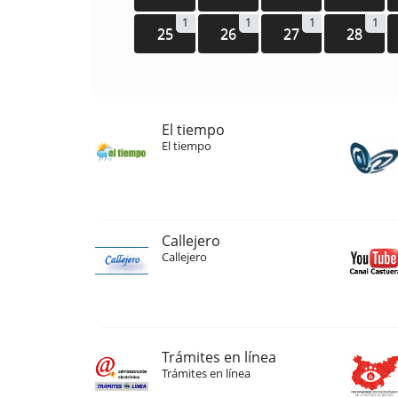
1
1
1
1
25
26
27
28
El tiempo
El tiempo
Callejero
Callejero
Trámites en línea
Trámites en línea