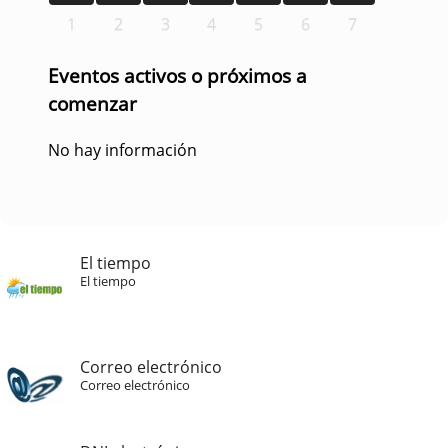
1
2
3
4
5
6
7
Eventos activos o próximos a
comenzar
No hay información
El tiempo
El tiempo
Correo electrónico
Correo electrónico