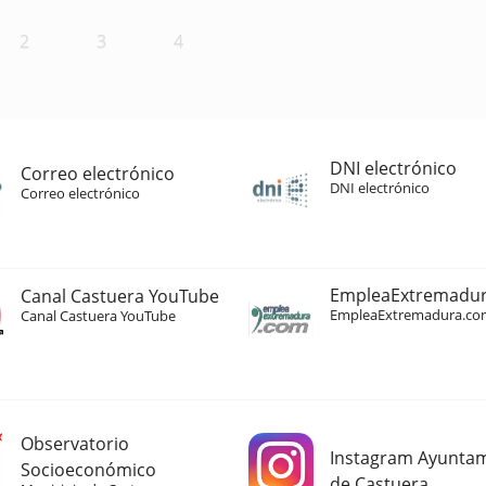
2
3
4
DNI electrónico
Correo electrónico
DNI electrónico
Correo electrónico
EmpleaExtremadu
Canal Castuera YouTube
EmpleaExtremadura.co
Canal Castuera YouTube
Observatorio
Instagram Ayunta
Socioeconómico
de Castuera