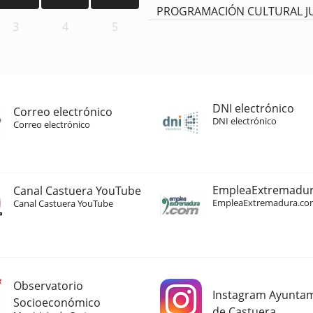
PROGRAMACIÓN CULTURAL J
3
4
5
DNI electrónico
Correo electrónico
DNI electrónico
Correo electrónico
EmpleaExtremadu
Canal Castuera YouTube
EmpleaExtremadura.co
Canal Castuera YouTube
Observatorio
Instagram Ayunta
Socioeconómico
de Castuera