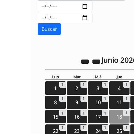
Junio
202
Lun
Mar
Mié
Jue
1
1
1
1
1
2
3
4
1
1
1
1
8
9
10
11
1
1
1
1
15
16
17
18
1
1
1
1
22
23
24
25