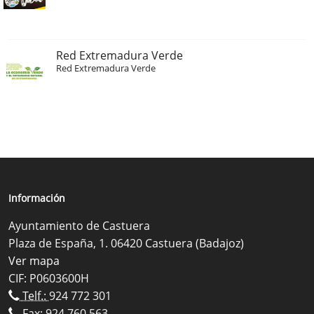
Red Extremadura Verde
Red Extremadura Verde
Información
Ayuntamiento de Castuera
Plaza de España, 1. 06420 Castuera (Badajoz)
Ver mapa
CIF: P0603600H
Telf.:
924 772 301
Fax: 924 760 563