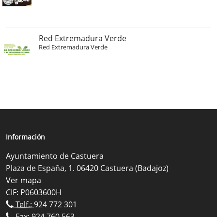
Red Extremadura Verde
Red Extremadura Verde
Información
Ayuntamiento de Castuera
Plaza de España, 1. 06420 Castuera (Badajoz)
Ver mapa
CIF: P0603600H
Telf.:
924 772 301
Fax: 924 760 563