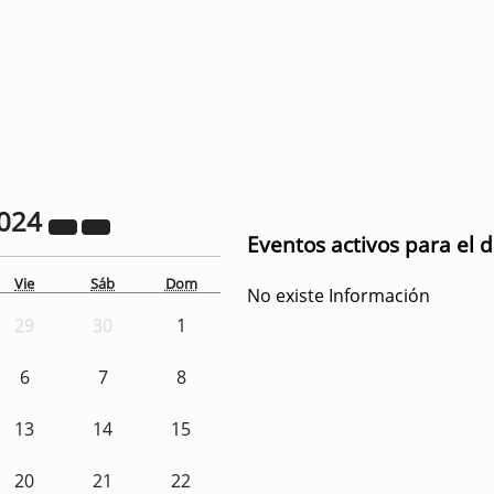
024
Eventos activos para el 
Vie
Sáb
Dom
No existe Información
29
30
1
6
7
8
13
14
15
20
21
22