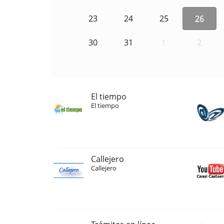
23
24
25
26
30
31
1
2
El tiempo
El tiempo
Callejero
Callejero