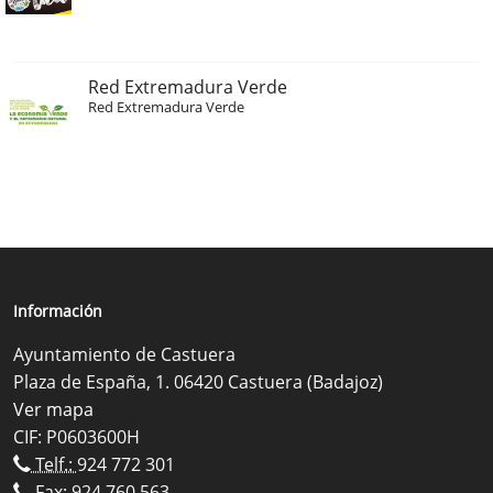
Red Extremadura Verde
Red Extremadura Verde
Información
Ayuntamiento de Castuera
Plaza de España, 1. 06420 Castuera (Badajoz)
Ver mapa
CIF: P0603600H
Telf.:
924 772 301
Fax: 924 760 563