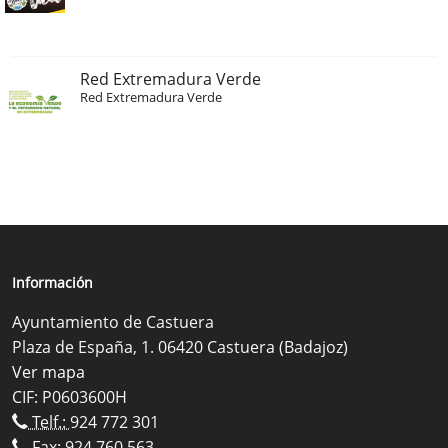
Red Extremadura Verde
Red Extremadura Verde
Información
Ayuntamiento de Castuera
Plaza de España, 1. 06420 Castuera (Badajoz)
Ver mapa
CIF: P0603600H
Telf.:
924 772 301
Fax: 924 760 563