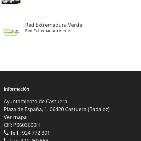
Red Extremadura Verde
Red Extremadura Verde
Información
Ayuntamiento de Castuera
Plaza de España, 1. 06420 Castuera (Badajoz)
Ver mapa
CIF: P0603600H
Telf.:
924 772 301
Fax: 924 760 563