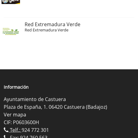
Red Extremadura Verde
Red Extremadura Verde
Información
Ayuntamiento de Castuera
Plaza de España, 1. 06420 Castuera (Badajoz)
Ver mapa
CIF: P0603600H
Telf.:
924 772 301
Fax: 924 760 563