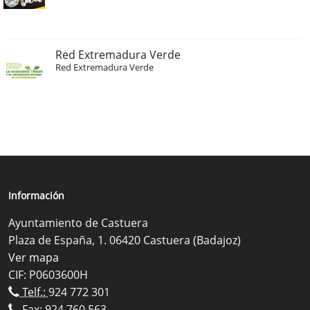
Red Extremadura Verde
Red Extremadura Verde
Información
Ayuntamiento de Castuera
Plaza de España, 1. 06420 Castuera (Badajoz)
Ver mapa
CIF: P0603600H
Telf.:
924 772 301
Fax: 924 760 563