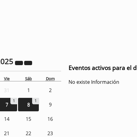
2025
Eventos activos para el 
Vie
Sáb
Dom
No existe Información
31
1
2
1
1
7
8
9
14
15
16
21
22
23