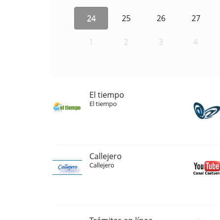
24
25
26
27
1
2
3
4
El tiempo
El tiempo
Callejero
Callejero