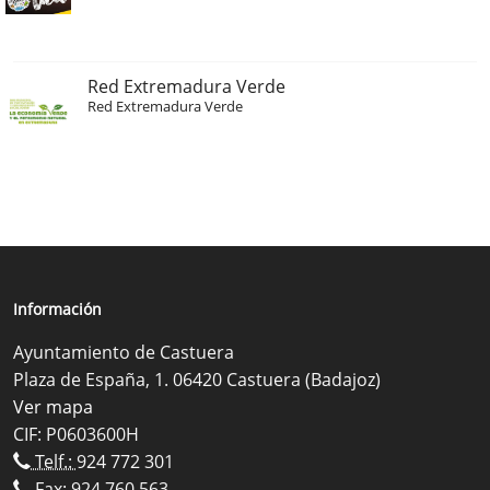
Red Extremadura Verde
Red Extremadura Verde
Información
Ayuntamiento de Castuera
Plaza de España, 1. 06420 Castuera (Badajoz)
Ver mapa
CIF: P0603600H
Telf.:
924 772 301
Fax: 924 760 563