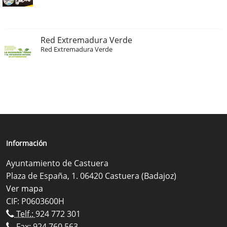
Red Extremadura Verde
Red Extremadura Verde
Información
Ayuntamiento de Castuera
Plaza de España, 1. 06420 Castuera (Badajoz)
Ver mapa
CIF: P0603600H
Telf.:
924 772 301
Fax: 924 760 563