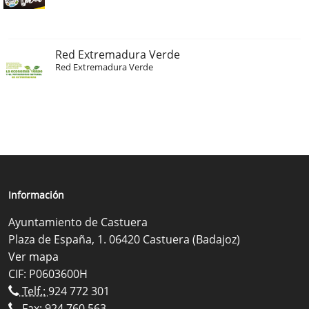
Red Extremadura Verde
Red Extremadura Verde
Información
Ayuntamiento de Castuera
Plaza de España, 1. 06420 Castuera (Badajoz)
Ver mapa
CIF: P0603600H
Telf.:
924 772 301
Fax: 924 760 563