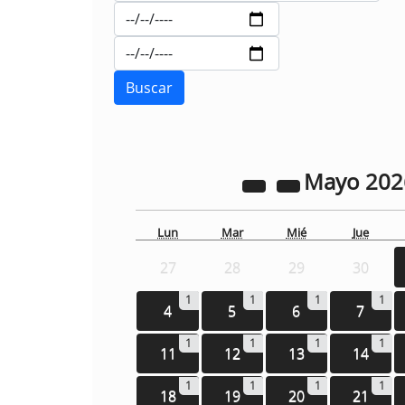
Mayo
20
Lun
Mar
Mié
Jue
27
28
29
30
1
1
1
1
4
5
6
7
1
1
1
1
11
12
13
14
1
1
1
1
18
19
20
21