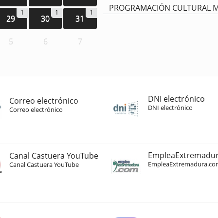
PROGRAMACIÓN CULTURAL 
1
1
1
29
30
31
5
6
7
DNI electrónico
Correo electrónico
DNI electrónico
Correo electrónico
EmpleaExtremadu
Canal Castuera YouTube
EmpleaExtremadura.co
Canal Castuera YouTube