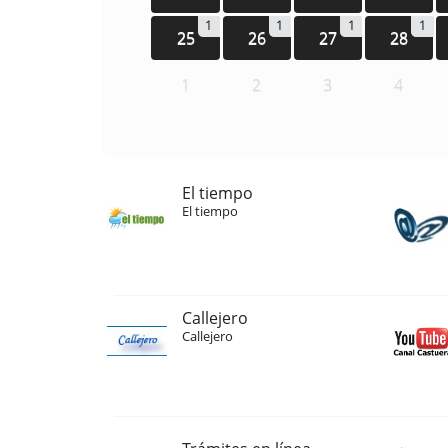
1
1
1
1
25
26
27
28
1
2
3
4
El tiempo
El tiempo
Callejero
Callejero