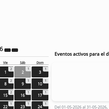
26
Eventos activos para el 
Vie
Sáb
Dom
1
2
1
1
2
3
2
1
1
8
9
10
2
1
1
15
16
17
1
1
1
22
23
24
Del 01-05-2026 al 31-05-2026
.