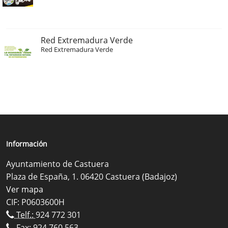
Red Extremadura Verde
Red Extremadura Verde
Información
Ayuntamiento de Castuera
Plaza de España, 1. 06420 Castuera (Badajoz)
Ver mapa
CIF: P0603600H
Telf.:
924 772 301
Fax: 924 760 563