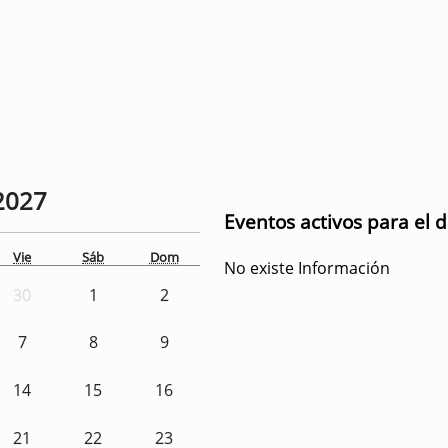
2027
Eventos activos para el 
Vie
Sáb
Dom
No existe Información
30
1
2
7
8
9
14
15
16
21
22
23