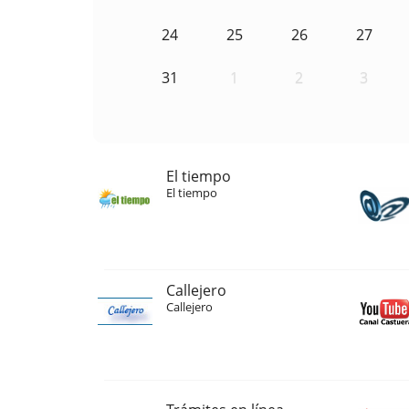
24
25
26
27
31
1
2
3
El tiempo
El tiempo
Callejero
Callejero