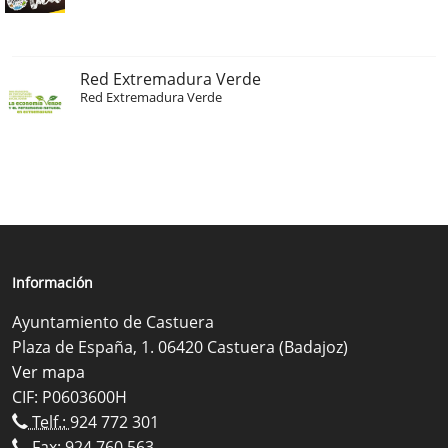
Red Extremadura Verde
Red Extremadura Verde
Información
Ayuntamiento de Castuera
Plaza de España, 1. 06420 Castuera (Badajoz)
Ver mapa
CIF: P0603600H
Telf.:
924 772 301
Fax: 924 760 563